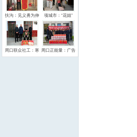
扶沟：见义勇为伸
项城市：“花姐”
周口联众社工：寒
周口正能量：广告