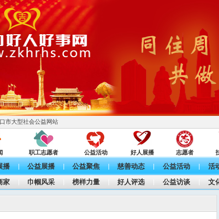
口市大型社会公益网站
闻
职工志愿者
公益活动
好人展播
志愿者
展播
公益展播
公益聚焦
慈善动态
公益活动
活
|
|
|
|
|
商家
巾帼风采
榜样力量
好人评选
公益访谈
文
|
|
|
|
|