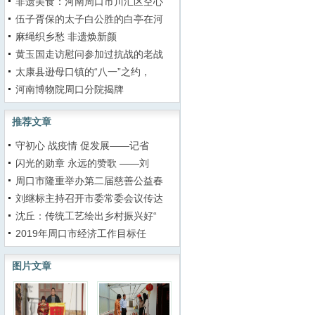
非遗美食：河南周口市川汇区空心
伍子胥保的太子白公胜的白亭在河
麻绳织乡愁 非遗焕新颜
黄玉国走访慰问参加过抗战的老战
太康县逊母口镇的“八一”之约，
河南博物院周口分院揭牌
推荐文章
守初心 战疫情 促发展——记省
闪光的勋章 永远的赞歌 ——刘
周口市隆重举办第二届慈善公益春
刘继标主持召开市委常委会议传达
沈丘：传统工艺绘出乡村振兴好“
2019年周口市经济工作目标任
图片文章