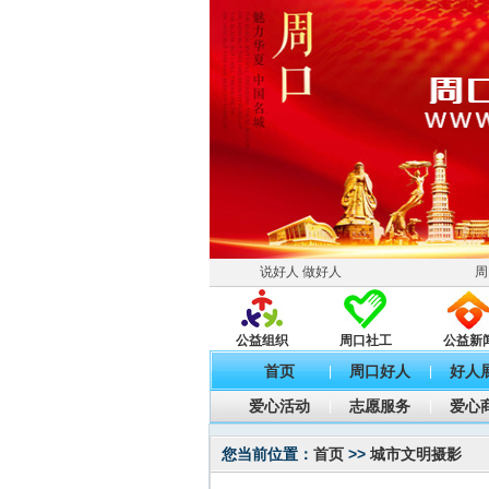
说好人 做好人
周
公益组织
周口社工
公益新
首页
周口好人
好人
|
|
爱心活动
志愿服务
爱心
|
|
您当前位置：
首页
>>
城市文明摄影