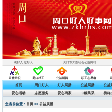
说好人 做好人
周口市大型社会公益网站
公益组织
周口社工
公益新闻
职工志愿者
首页
周口好人
好人展播
公益展播
公益
|
|
|
|
爱心活动
志愿服务
爱心商家
巾帼风采
榜样
|
|
|
|
您当前位置：
首页
>>
公益展播