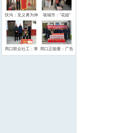
扶沟：见义勇为伸
项城市：“花姐”
周口联众社工：寒
周口正能量：广告