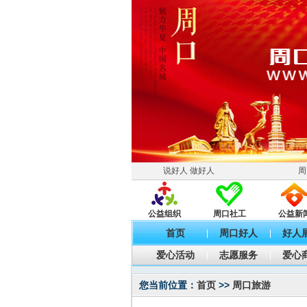
说好人 做好人
周
公益组织
周口社工
公益新
首页
周口好人
好人
|
|
爱心活动
志愿服务
爱心
|
|
您当前位置：
首页
>>
周口旅游