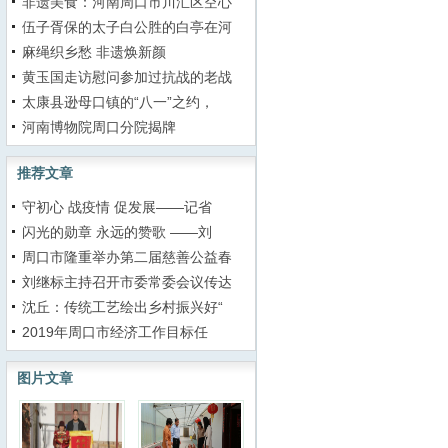
非遗美食：河南周口市川汇区空心
伍子胥保的太子白公胜的白亭在河
麻绳织乡愁 非遗焕新颜
黄玉国走访慰问参加过抗战的老战
太康县逊母口镇的“八一”之约，
河南博物院周口分院揭牌
推荐文章
守初心 战疫情 促发展——记省
闪光的勋章 永远的赞歌 ——刘
周口市隆重举办第二届慈善公益春
刘继标主持召开市委常委会议传达
沈丘：传统工艺绘出乡村振兴好“
2019年周口市经济工作目标任
图片文章