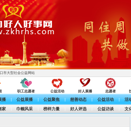
口市大型社会公益网站
闻
职工志愿者
公益活动
好人展播
志愿者
展播
公益展播
公益聚焦
慈善动态
公益活动
活
|
|
|
|
|
商家
巾帼风采
榜样力量
好人评选
公益访谈
文
|
|
|
|
|