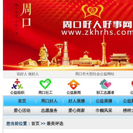
说好人 做好人
周口市大型社会公益网站
公益组织
周口社工
公益新闻
职工志愿者
首页
周口好人
好人展播
公益展播
公益
|
|
|
|
爱心活动
志愿服务
爱心商家
巾帼风采
榜样
|
|
|
|
您当前位置：
首页
>>
最美评选